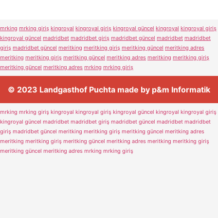
mrking
mrking giriş
kingroyal
kingroyal giriş
kingroyal güncel
kingroyal
kingroyal giriş
kingroyal güncel
madridbet
madridbet giriş
madridbet güncel
madridbet
madridbet
giriş
madridbet güncel
meritking
meritking giriş
meritking güncel
meritking adres
meritking
meritking giriş
meritking güncel
meritking adres
meritking
meritking giriş
meritking güncel
meritking adres
mrking
mrking giriş
© 2023 Landgasthof Puchta made by p&m Informatik
mrking
mrking giriş
kingroyal
kingroyal giriş
kingroyal güncel
kingroyal
kingroyal giriş
kingroyal güncel
madridbet
madridbet giriş
madridbet güncel
madridbet
madridbet
giriş
madridbet güncel
meritking
meritking giriş
meritking güncel
meritking adres
meritking
meritking giriş
meritking güncel
meritking adres
meritking
meritking giriş
meritking güncel
meritking adres
mrking
mrking giriş